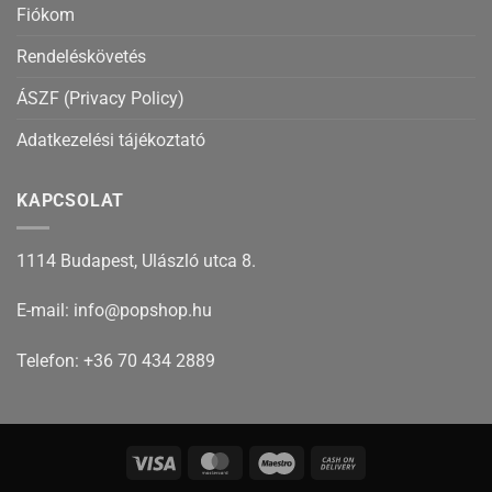
Fiókom
Rendeléskövetés
ÁSZF (Privacy Policy)
Adatkezelési tájékoztató
KAPCSOLAT
1114 Budapest, Ulászló utca 8.
E-mail: info@popshop.hu
Telefon: +36 70 434 2889
Visa
MasterCard
Maestro
Cash
On