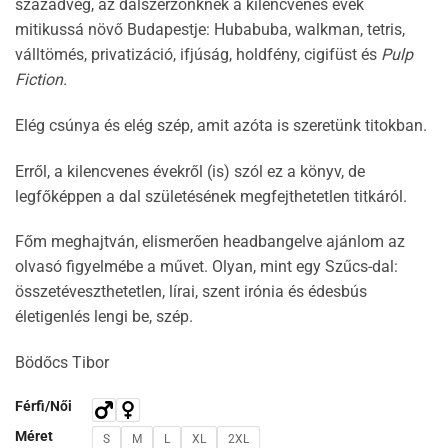
századvég, az dalszerzőnknek a kilencvenes évek
mitikussá növő Budapestje: Hubabuba, walkman, tetris,
válltömés, privatizáció, ifjúság, holdfény, cigifüst és
Pulp
Fiction.
Elég csúnya és elég szép, amit azóta is szeretünk titokban.
Erről, a kilencvenes évekről (is) szól ez a könyv, de
legfőképpen a dal születésének megfejthetetlen titkáról.
Főm meghajtván, elismerően headbangelve ajánlom az
olvasó figyelmébe a művet. Olyan, mint egy Szűcs-dal:
összetéveszthetetlen, lírai, szent irónia és édesbús
életigenlés lengi be, szép.
Bödőcs Tibor
Férfi/Női
Méret
S
M
L
XL
2XL