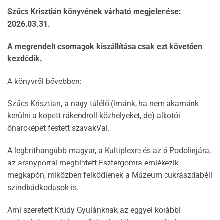
Szűcs Krisztián könyvének várható megjelenése:
2026.03.31.
A megrendelt csomagok kiszállítása csak ezt követően
kezdődik.
A könyvről bővebben:
Szűcs Krisztián, a nagy túlélő (írnánk, ha nem akarnánk
kerülni a kopott rákendroll-közhelyeket, de) alkotói
önarcképet festett szavakVal.
A legbrithangúbb magyar, a Kultiplexre és az ő Podolinjára,
az aranyporral meghintett Esztergomra emlékezik
megkapón, miközben felködlenek a Múzeum cukrászdabéli
szindbádkodások is.
Ami szeretett Krúdy Gyulánknak az eggyel korábbi