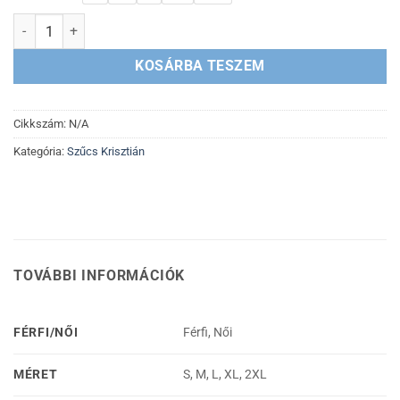
PUNK + Utazás a kegyetlenbe csomag mennyiség
KOSÁRBA TESZEM
Cikkszám:
N/A
Kategória:
Szűcs Krisztián
TOVÁBBI INFORMÁCIÓK
FÉRFI/NŐI
Férfi, Női
MÉRET
S, M, L, XL, 2XL