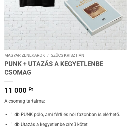
MAGYAR ZENEKAROK
/
SZŰCS KRISZTIÁN
PUNK + UTAZÁS A KEGYETLENBE
CSOMAG
11 000
Ft
A csomag tartalma:
1 db PUNK póló, ami férfi és női fazonban is elérhető.
1 db Utazás a kegyetlenbe című kötet