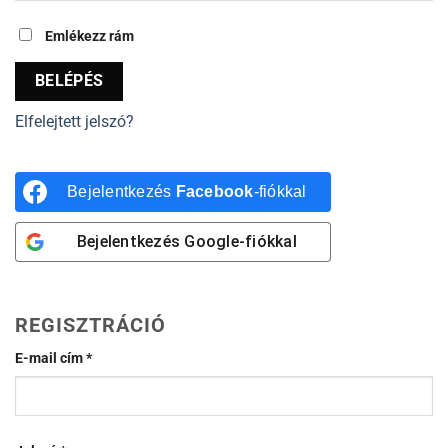
Emlékezz rám
BELÉPÉS
Elfelejtett jelszó?
Bejelentkezés
Facebook
-fiókkal
Bejelentkezés
Google
-fiókkal
REGISZTRÁCIÓ
Kötelező
E-mail cím
*