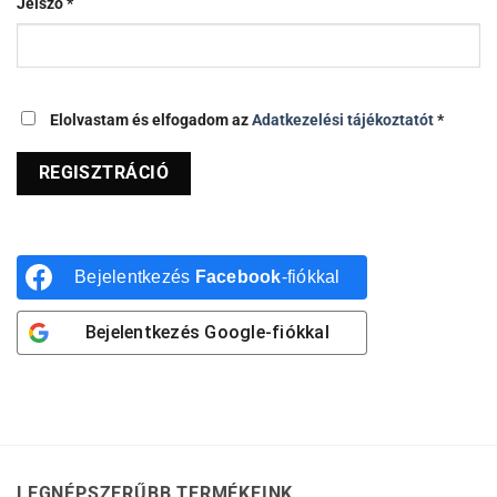
Kötelező
Jelszó
*
Elolvastam és elfogadom az
Adatkezelési tájékoztatót
*
REGISZTRÁCIÓ
Bejelentkezés
Facebook
-fiókkal
Bejelentkezés
Google
-fiókkal
LEGNÉPSZERŰBB TERMÉKEINK