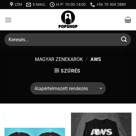
Skip
CÍM
E-MAIL
H-P: 10:00-18:00
+36 70 434 2889
to
content
Keresés
a
következőre:
MAGYAR ZENEKAROK
/
AWS
SZŰRÉS