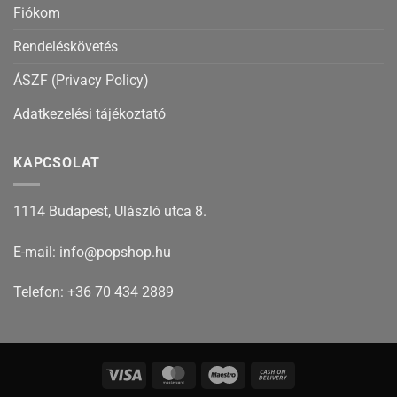
Fiókom
Rendeléskövetés
ÁSZF (Privacy Policy)
Adatkezelési tájékoztató
KAPCSOLAT
1114 Budapest, Ulászló utca 8.
E-mail: info@popshop.hu
Telefon: +36 70 434 2889
Visa
MasterCard
Maestro
Cash
On