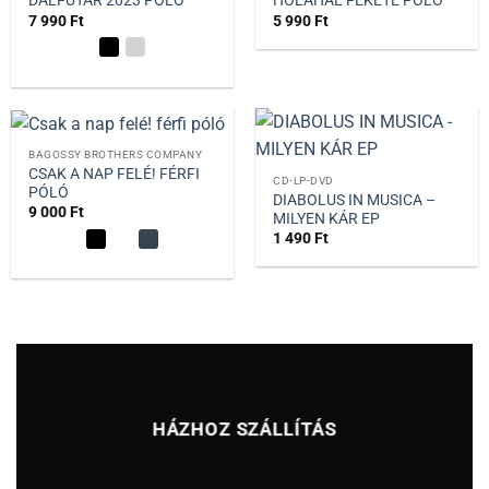
DALFUTÁR 2023 PÓLÓ
HOLAHAL FEKETE PÓLÓ
7 990
Ft
5 990
Ft
BAGOSSY BROTHERS COMPANY
CSAK A NAP FELÉ! FÉRFI
CD-LP-DVD
PÓLÓ
DIABOLUS IN MUSICA –
9 000
Ft
MILYEN KÁR EP
1 490
Ft
HÁZHOZ SZÁLLÍTÁS