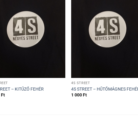
+
REET
4S STREET
TREET – KITŰZŐ FEHÉR
4S STREET – HŰTŐMÁGNES FEHÉ
0
Ft
1 000
Ft