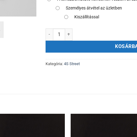
Személyes átvétel az üzletben
Kiszállítással
4S STREET – Négyes Járat CD mennyiség
KOSÁRB
Kategória:
4S Street