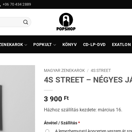
+36 70 434 2889
ZENEKAROK
POPKULT
KÖNYV
CD-LP-DVD
EXATLON
MAGYAR ZENEKAROK
/
4S STREET
4S STREET – NÉGYES J
3 900
Ft
Házhoz szállítás kezdete: március 16.
Átvétel / Szállítás
*
A lemezbemutató koncerten veszem át s