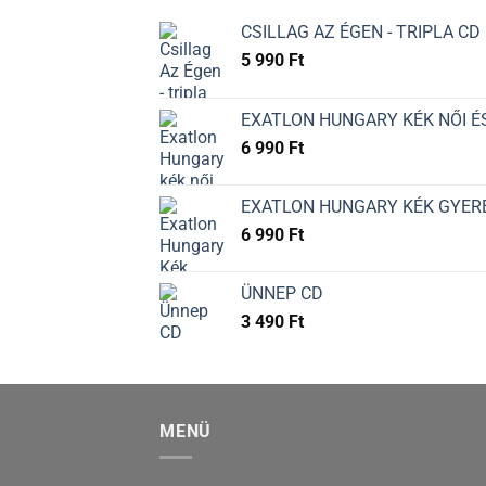
CSILLAG AZ ÉGEN - TRIPLA CD
5 990
Ft
EXATLON HUNGARY KÉK NŐI ÉS
6 990
Ft
EXATLON HUNGARY KÉK GYER
6 990
Ft
ÜNNEP CD
3 490
Ft
MENÜ