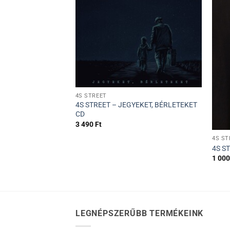
+
4S STREET
4S STREET – JEGYEKET, BÉRLETEKET
CD
+
3 490
Ft
4S ST
4S S
1 00
LEGNÉPSZERŰBB TERMÉKEINK