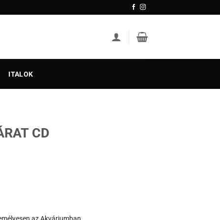
ITALOK
ÁRAT CD
zemélyesen az Akváriumban