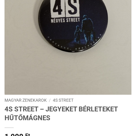
MAGYAR ZENEKAROK
/
4S STREET
4S STREET – JEGYEKET BÉRLETEKET
HŰTŐMÁGNES
Ft