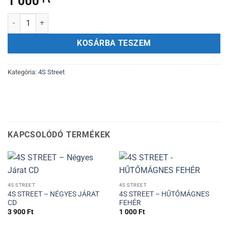
1 000
4S STREET – JEGYEKET BÉRLETEKET HŰTŐMÁGNES mennyiség
KOSÁRBA TESZEM
Kategória:
4S Street
KAPCSOLÓDÓ TERMÉKEK
4S STREET
4S STREET
4S STREET – NÉGYES JÁRAT
4S STREET – HŰTŐMÁGNES
CD
FEHÉR
3 900
Ft
1 000
Ft