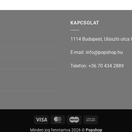
KAPCSOLAT
1114 Budapest, Ulászló utca 
E-mail: info@popshop.hu
Telefon: +36 70 434 2889
Visa
MasterCard
Maestro
Cash
On
Minden jog fenntartva 2026 ©
Popshop