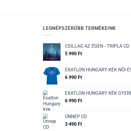
LEGNÉPSZERŰBB TERMÉKEINK
CSILLAG AZ ÉGEN - TRIPLA CD
5 990
Ft
EXATLON HUNGARY KÉK NŐI ÉS
6 990
Ft
EXATLON HUNGARY KÉK GYER
6 990
Ft
ÜNNEP CD
3 490
Ft