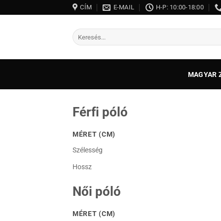
Skip
CÍM
E-MAIL
H-P: 10:00-18:00
to
content
Keresés
a
következőre:
MAGYAR 
Férfi póló
MÉRET (CM)
Szélesség
Hossz
Női póló
MÉRET (CM)