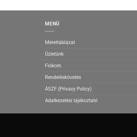
MENÜ
Mérettáblázat
Üzletünk
Fiókom
Rendeléskövetés
ÁSZF (Privacy Policy)
Adatkezelési tájékoztató