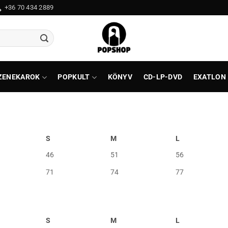
+36 70 434 2889
ZENEKAROK
POPKULT
KÖNYV
CD-LP-DVD
EXATLON
S
M
L
46
51
56
71
74
77
S
M
L