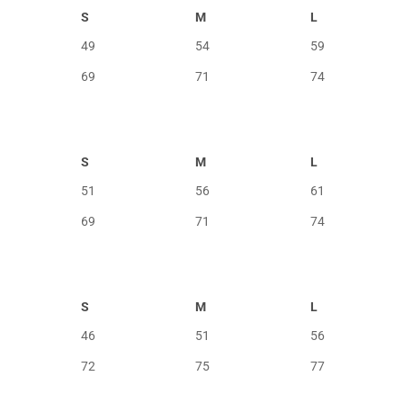
S
M
L
49
54
59
69
71
74
S
M
L
51
56
61
69
71
74
S
M
L
46
51
56
72
75
77