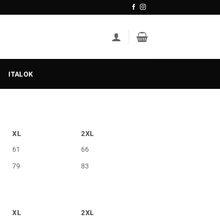
ITALOK
XL
2XL
61
66
79
83
XL
2XL