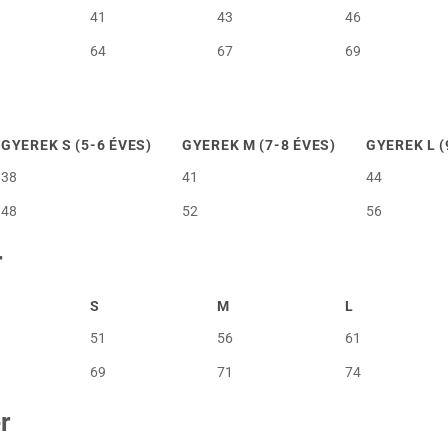
41
43
46
64
67
69
GYEREK S (5-6 ÉVES)
GYEREK M (7-8 ÉVES)
GYEREK L (
38
41
44
48
52
56
r
S
M
L
51
56
61
69
71
74
r