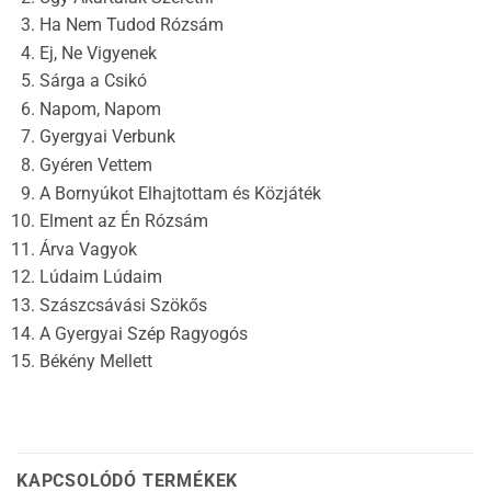
Ha Nem Tudod Rózsám
Ej, Ne Vigyenek
Sárga a Csikó
Napom, Napom
Gyergyai Verbunk
Gyéren Vettem
A Bornyúkot Elhajtottam és Közjáték
Elment az Én Rózsám
Árva Vagyok
Lúdaim Lúdaim
Szászcsávási Szökős
A Gyergyai Szép Ragyogós
Békény Mellett
KAPCSOLÓDÓ TERMÉKEK