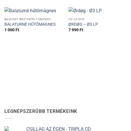
BAGOSSY BROTHERS COMPANY
CD-LP-DVD
BALATURNÉ HŰTŐMÁGNES
ØRDØG – Ø3 LP
1 000
Ft
7 990
Ft
LEGNÉPSZERŰBB TERMÉKEINK
CSILLAG AZ ÉGEN - TRIPLA CD