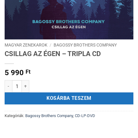
MAGYAR ZENEKAROK
/
BAGOSSY BROTHERS COMPANY
CSILLAG AZ ÉGEN – TRIPLA CD
5 990
Ft
Csillag Az Égen - tripla CD mennyiség
KOSÁRBA TESZEM
Kategóriák:
Bagossy Brothers Company
,
CD-LP-DVD