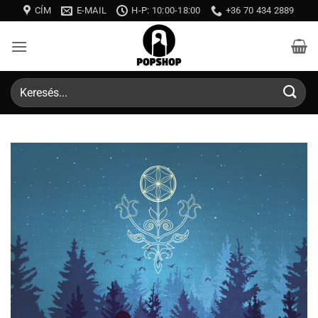
Skip
CÍM
E-MAIL
H-P: 10:00-18:00
+36 70 434 2889
to
content
Keresés
a
következőre: