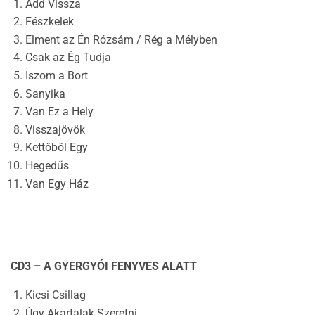
Add Vissza
Fészkelek
Elment az Én Rózsám / Rég a Mélyben
Csak az Ég Tudja
Iszom a Bort
Sanyika
Van Ez a Hely
Visszajövök
Kettőből Egy
Hegedűs
Van Egy Ház
CD3 – A GYERGYÓI FENYVES ALATT
Kicsi Csillag
Úgy Akartalak Szeretni