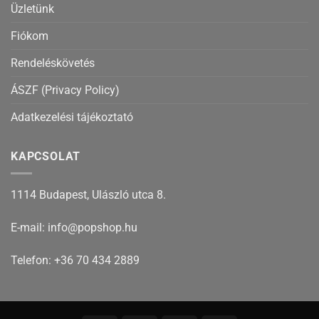
Üzletünk
Fiókom
Rendeléskövetés
ÁSZF (Privacy Policy)
Adatkezelési tájékoztató
KAPCSOLAT
1114 Budapest, Ulászló utca 8.
E-mail: info@popshop.hu
Telefon: +36 70 434 2889