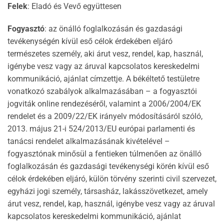
Felek
: Eladó és Vevő együttesen
Fogyasztó
: az önálló foglalkozásán és gazdasági
tevékenységén kívül eső célok érdekében eljáró
természetes személy, aki árut vesz, rendel, kap, használ,
igénybe vesz vagy az áruval kapcsolatos kereskedelmi
kommunikáció, ajánlat címzettje. A békéltető testületre
vonatkozó szabályok alkalmazásában – a fogyasztói
jogviták online rendezéséről, valamint a 2006/2004/EK
rendelet és a 2009/22/EK irányelv módosításáról szóló,
2013. május 21-i 524/2013/EU európai parlamenti és
tanácsi rendelet alkalmazásának kivételével –
fogyasztónak minősül a fentieken túlmenően az önálló
foglalkozásán és gazdasági tevékenységi körén kívül eső
célok érdekében eljáró, külön törvény szerinti civil szervezet,
egyházi jogi személy, társasház, lakásszövetkezet, amely
árut vesz, rendel, kap, használ, igénybe vesz vagy az áruval
kapcsolatos kereskedelmi kommunikáció, ajánlat