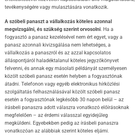
tevékenységére vagy mulasztására vonatkozik.
A szóbeli panaszt a vállalkozás köteles azonnal
megvizsgálni, és szükség szerint orvosolni
. Ha a
fogyasztó a panasz kezelésével nem ért egyet, vagy a
panasz azonnali kivizsgálása nem lehetséges, a
vállalkozás a panaszról és az azzal kapcsolatos
álláspontjáról haladéktalanul köteles jegyzőkönyvet
felvenni, és annak egy másolati példányát személyesen
közölt szóbeli panasz esetén helyben a fogyasztónak
átadni. Telefonon vagy egyéb elektronikus hírközlési
szolgáltatás felhasználásával közölt szóbeli panasz
esetén a fogyasztónak legkésőbb 30 napon belül – az
írásbeli panaszra adott válaszra vonatkozó előírásoknak
megfelelően – az érdemi válasszal egyidejűleg
megküldeni. Egyebekben pedig az írásbeli panaszra
vonatkozóan az alábbiak szerint köteles eljárni.