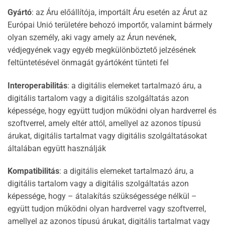
Gyártó
: az Áru előállítója, importált Áru esetén az Árut az
Európai Unió területére behozó importőr, valamint bármely
olyan személy, aki vagy amely az Árun nevének,
védjegyének vagy egyéb megkülönböztető jelzésének
feltüntetésével önmagát gyártóként tünteti fel
Interoperabilitás
: a digitális elemeket tartalmazó áru, a
digitális tartalom vagy a digitális szolgáltatás azon
képessége, hogy együtt tudjon működni olyan hardverrel és
szoftverrel, amely eltér attól, amellyel az azonos típusú
árukat, digitális tartalmat vagy digitális szolgáltatásokat
általában együtt használják
Kompatibilitás
: a digitális elemeket tartalmazó áru, a
digitális tartalom vagy a digitális szolgáltatás azon
képessége, hogy – átalakítás szükségessége nélkül –
együtt tudjon működni olyan hardverrel vagy szoftverrel,
amellyel az azonos típusú árukat, digitális tartalmat vagy