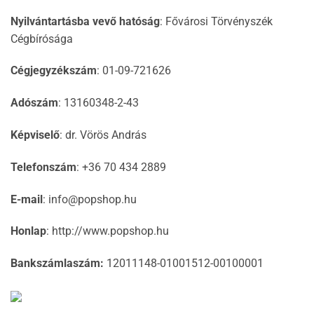
Nyilvántartásba vevő hatóság
: Fővárosi Törvényszék
Cégbírósága
Cégjegyzékszám
: 01-09-721626
Adószám
: 13160348-2-43
Képviselő
: dr. Vörös András
Telefonszám
: +36 70 434 2889
E-mail
: info@popshop.hu
Honlap
: http://www.popshop.hu
Bankszámlaszám:
12011148-01001512-00100001