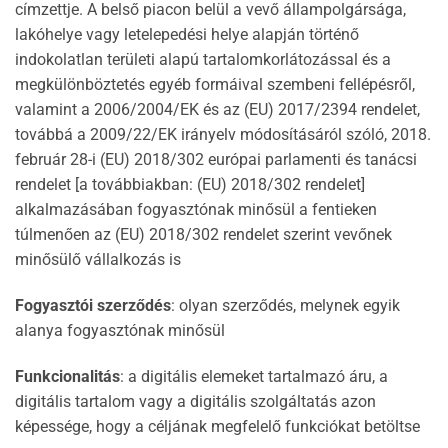
címzettje. A belső piacon belül a vevő állampolgársága,
lakóhelye vagy letelepedési helye alapján történő
indokolatlan területi alapú tartalomkorlátozással és a
megkülönböztetés egyéb formáival szembeni fellépésről,
valamint a 2006/2004/EK és az (EU) 2017/2394 rendelet,
továbbá a 2009/22/EK irányelv módosításáról szóló, 2018.
február 28-i (EU) 2018/302 európai parlamenti és tanácsi
rendelet [a továbbiakban: (EU) 2018/302 rendelet]
alkalmazásában fogyasztónak minősül a fentieken
túlmenően az (EU) 2018/302 rendelet szerint vevőnek
minősülő vállalkozás is
Fogyasztói szerződés
: olyan szerződés, melynek egyik
alanya fogyasztónak minősül
Funkcionalitás
: a digitális elemeket tartalmazó áru, a
digitális tartalom vagy a digitális szolgáltatás azon
képessége, hogy a céljának megfelelő funkciókat betöltse