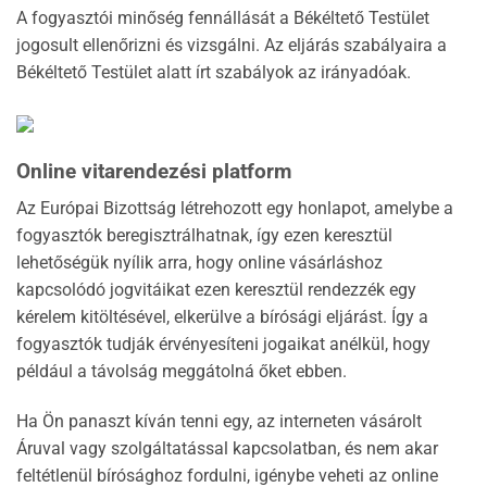
A fogyasztói minőség fennállását a Békéltető Testület
jogosult ellenőrizni és vizsgálni. Az eljárás szabályaira a
Békéltető Testület alatt írt szabályok az irányadóak.
Online vitarendezési platform
Az Európai Bizottság létrehozott egy honlapot, amelybe a
fogyasztók beregisztrálhatnak, így ezen keresztül
lehetőségük nyílik arra, hogy online vásárláshoz
kapcsolódó jogvitáikat ezen keresztül rendezzék egy
kérelem kitöltésével, elkerülve a bírósági eljárást. Így a
fogyasztók tudják érvényesíteni jogaikat anélkül, hogy
például a távolság meggátolná őket ebben.
Ha Ön panaszt kíván tenni egy, az interneten vásárolt
Áruval vagy szolgáltatással kapcsolatban, és nem akar
feltétlenül bírósághoz fordulni, igénybe veheti az online