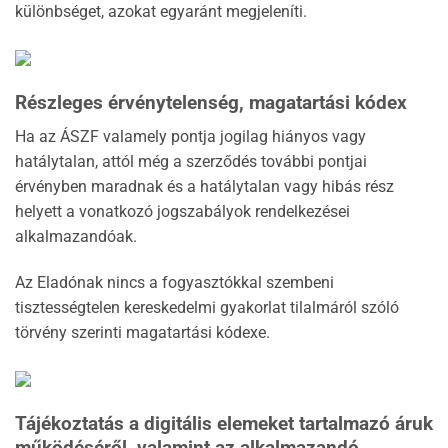
különbséget, azokat egyaránt megjeleníti.
Részleges érvénytelenség, magatartási kódex
Ha az ÁSZF valamely pontja jogilag hiányos vagy
hatálytalan, attól még a szerződés további pontjai
érvényben maradnak és a hatálytalan vagy hibás rész
helyett a vonatkozó jogszabályok rendelkezései
alkalmazandóak.
Az Eladónak nincs a fogyasztókkal szembeni
tisztességtelen kereskedelmi gyakorlat tilalmáról szóló
törvény szerinti magatartási kódexe.
Tájékoztatás a digitális elemeket tartalmazó áruk
működéséről, valamint az alkalmazandó