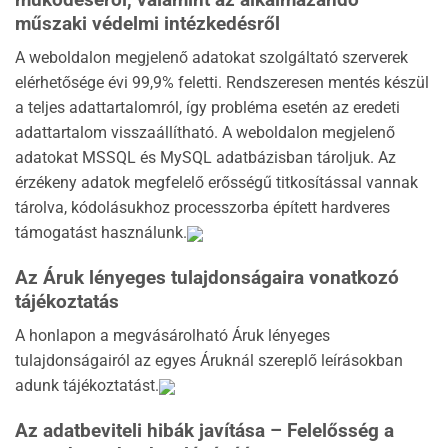
műszaki védelmi intézkedésről
A weboldalon megjelenő adatokat szolgáltató szerverek
elérhetősége évi 99,9% feletti. Rendszeresen mentés készül
a teljes adattartalomról, így probléma esetén az eredeti
adattartalom visszaállítható. A weboldalon megjelenő
adatokat MSSQL és MySQL adatbázisban tároljuk. Az
érzékeny adatok megfelelő erősségű titkosítással vannak
tárolva, kódolásukhoz processzorba épített hardveres
támogatást használunk.
Az Áruk lényeges tulajdonságaira vonatkozó
tájékoztatás
A honlapon a megvásárolható Áruk lényeges
tulajdonságairól az egyes Áruknál szereplő leírásokban
adunk tájékoztatást.
Az adatbeviteli hibák javítása – Felelősség a