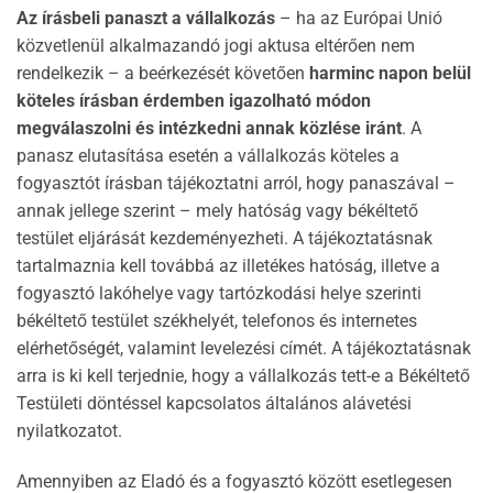
Az írásbeli panaszt a vállalkozás
– ha az Európai Unió
közvetlenül alkalmazandó jogi aktusa eltérően nem
rendelkezik – a beérkezését követően
harminc napon belül
köteles írásban érdemben igazolható módon
megválaszolni és intézkedni annak közlése iránt
. A
panasz elutasítása esetén a vállalkozás köteles a
fogyasztót írásban tájékoztatni arról, hogy panaszával –
annak jellege szerint – mely hatóság vagy békéltető
testület eljárását kezdeményezheti. A tájékoztatásnak
tartalmaznia kell továbbá az illetékes hatóság, illetve a
fogyasztó lakóhelye vagy tartózkodási helye szerinti
békéltető testület székhelyét, telefonos és internetes
elérhetőségét, valamint levelezési címét. A tájékoztatásnak
arra is ki kell terjednie, hogy a vállalkozás tett-e a Békéltető
Testületi döntéssel kapcsolatos általános alávetési
nyilatkozatot.
Amennyiben az Eladó és a fogyasztó között esetlegesen