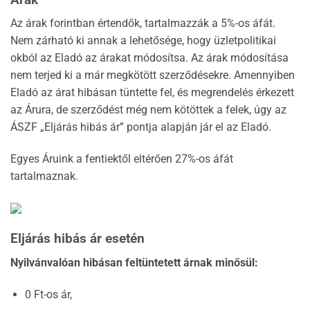
Az árak forintban értendők, tartalmazzák a 5%-os áfát.
Nem zárható ki annak a lehetősége, hogy üzletpolitikai
okból az Eladó az árakat módosítsa. Az árak módosítása
nem terjed ki a már megkötött szerződésekre. Amennyiben
Eladó az árat hibásan tüntette fel, és megrendelés érkezett
az Árura, de szerződést még nem kötöttek a felek, úgy az
ÁSZF „Eljárás hibás ár” pontja alapján jár el az Eladó.
Egyes Áruink a fentiektől eltérően 27%-os áfát
tartalmaznak.
Eljárás hibás ár esetén
Nyilvánvalóan hibásan feltüntetett árnak minősül:
0 Ft-os ár,