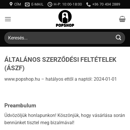
Skip
CÍM
E-MAIL
H-P: 10:00-18:00
+36 70 434 2889
to
content
Keresés
a
következőre:
ÁLTALÁNOS SZERZŐDÉSI FELTÉTELEK
(ÁSZF)
www.popshop.hu – hatályos ettől a naptól: 2024-01-01
Preambulum
Üdvözöljük honlapunkon! Köszönjük, hogy vásárlása során
bennünket tisztel meg bizalmával!