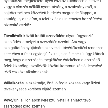
nyilatkozat megtételére. Ilyen eszköz különösen a címzett
vagy a címzés nélküli nyomtatvány, a szabványlevél, a
sajtótermékben közzétett hirdetés megrendelőlappal, a
katalógus, a telefon, a telefax és az internetes hozzáférést
biztosító eszköz
Távollévők között kötött szerződés
: olyan fogyasztói
szerződés, amelyet a szerződés szerinti Áru vagy
szolgáltatás nyújtására szervezett távértékesítési rendszer
keretében a felek egyidejű fizikai jelenléte nélkül úgy kötnek
meg, hogy a szerződés megkötése érdekében a szerződő
felek kizárólag távollévők közötti kommunikációt lehetővé
tévő eszközt alkalmaznak
Vállalkozás
: a szakmája, önálló foglalkozása vagy üzleti
tevékenysége körében eljáró személy
Vevő/Ön
: a Honlapon keresztül vételi ajánlatot tevő
szerződést kötő személy