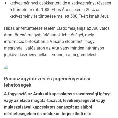
kedvezménnyel csökkentett, de a kedvezményt tévesen
feltüntető ár (pl.: 1000 Ft-os Áru esetén a 20 %-os
kedvezmény feltüntetése mellett 500 Ft-ért kínált Áru).
Hibás ár feltüntetése esetén Eladó felajánlja az Áru valós
áron történő megvásárlásának lehetőségét, mely
információ birtokában a Vásárló eldöntheti, hogy
megrendeli valós áron az Árut vagy minden hátrányos
jogkövetkezmény nélkül lemondja a megrendelést.
Panaszügyintézés és jogérvényesítési
lehetőségek
A fogyasztó az Árukkal kapcsolatos szavatossági igényt
vagy az Eladó magatartásával, tevékenységével vagy
mulasztásával kapcsolatos panaszát az alábbi
elérhetőségeken és módokon terjesztheti elő: