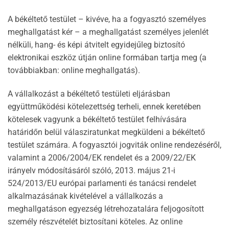
A békéltető testület – kivéve, ha a fogyasztó személyes
meghallgatást kér – a meghallgatást személyes jelenlét
nélküli, hang- és képi átvitelt egyidejűleg biztosító
elektronikai eszköz útján online formában tartja meg (a
továbbiakban: online meghallgatás).
A vállalkozást a békéltető testületi eljárásban
együttműködési kötelezettség terheli, ennek keretében
kötelesek vagyunk a békéltető testület felhívására
határidőn belül válasziratunkat megküldeni a békéltető
testület számára. A fogyasztói jogviták online rendezéséről,
valamint a 2006/2004/EK rendelet és a 2009/22/EK
irányelv módosításáról szóló, 2013. május 21-i
524/2013/EU európai parlamenti és tanácsi rendelet
alkalmazásának kivételével a vállalkozás a
meghallgatáson egyezség létrehozatalára feljogosított
személy részvételét biztosítani köteles. Az online