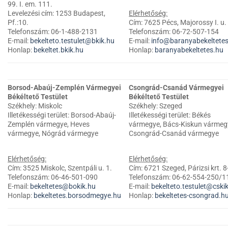
99. I. em. 111.
Levelezési cím: 1253 Budapest,
Elérhetőség:
Pf.:10.
Cím: 7625 Pécs, Majorossy I. u.
Telefonszám: 06-1-488-2131
Telefonszám: 06-72-507-154
E-mail:
bekelteto.testulet@bkik.hu
E-mail:
info@baranyabekeltete
Honlap:
bekeltet.bkik.hu
Honlap:
baranyabekeltetes.hu
Borsod-Abaúj-Zemplén Vármegyei
Csongrád-Csanád Vármegyei
Békéltető Testület
Békéltető Testület
Székhely: Miskolc
Székhely: Szeged
Illetékességi terület: Borsod-Abaúj-
Illetékességi terület: Békés
Zemplén vármegye, Heves
vármegye, Bács-Kiskun vármeg
vármegye, Nógrád vármegye
Csongrád-Csanád vármegye
Elérhetőség:
Elérhetőség:
Cím: 3525 Miskolc, Szentpáli u. 1.
Cím: 6721 Szeged, Párizsi krt. 8
Telefonszám: 06-46-501-090
Telefonszám: 06-62-554-250/1
E-mail:
bekeltetes@bokik.hu
E-mail:
bekelteto.testulet@cski
Honlap:
bekeltetes.borsodmegye.hu
Honlap:
bekeltetes-csongrad.h