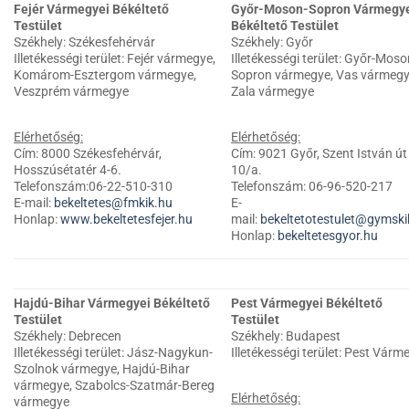
Fejér Vármegyei Békéltető
Győr-Moson-Sopron Vármegy
Testület
Békéltető Testület
Székhely: Székesfehérvár
Székhely: Győr
Illetékességi terület: Fejér vármegye,
Illetékességi terület: Győr-Moso
Komárom-Esztergom vármegye,
Sopron vármegye, Vas vármegy
Veszprém vármegye
Zala vármegye
Elérhetőség:
Elérhetőség:
Cím: 8000 Székesfehérvár,
Cím: 9021 Győr, Szent István út
Hosszúsétatér 4-6.
10/a.
Telefonszám:06-22-510-310
Telefonszám: 06-96-520-217
E-mail:
bekeltetes@fmkik.hu
E-
Honlap:
www.bekeltetesfejer.hu
mail:
bekeltetotestulet@gymski
Honlap:
bekeltetesgyor.hu
Hajdú-Bihar Vármegyei Békéltető
Pest Vármegyei Békéltető
Testület
Testület
Székhely: Debrecen
Székhely: Budapest
Illetékességi terület: Jász-Nagykun-
Illetékességi terület: Pest Várm
Szolnok vármegye, Hajdú-Bihar
vármegye, Szabolcs-Szatmár-Bereg
Elérhetőség:
vármegye