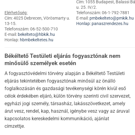
Cím: 1055 Budapest, Balassi Bá
u. 25. IV/2.
Elérhetőség:
Telefonszám: 06-1-792-7881
Cím: 4025 Debrecen, Vörösmarty u.
E-mail:
pmbekelteto@pmkik.hu
13-15.
Honlap:
panaszrendezes.hu
Telefonszám: 06-52-500-710
E-mail:
bekelteto@hbkik.hu
Honlap:
hbmbekeltetes.hu
Békéltető Testületi eljárás fogyasztónak nem
minősülő személyek esetén
A fogyasztóvédelmi törvény alapján a Békéltető Testületi
eljárás tekintetében fogyasztónak minősül az önálló
foglalkozásán és gazdasági tevékenységi körén kívül eső
célok érdekében eljáró, külön törvény szerinti civil szervezet,
egyházi jogi személy, társasház, lakásszövetkezet, amely
árut vesz, rendel, kap, használ, igénybe vesz vagy az áruval
kapcsolatos kereskedelmi kommunikáció, ajánlat
címzettje.