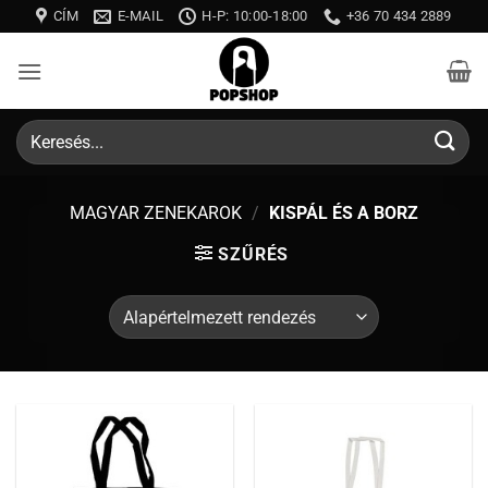
Skip
CÍM
E-MAIL
H-P: 10:00-18:00
+36 70 434 2889
to
content
Keresés
a
következőre:
MAGYAR ZENEKAROK
/
KISPÁL ÉS A BORZ
SZŰRÉS