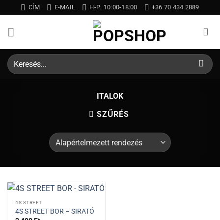
Skip
CÍM
E-MAIL
H-P: 10:00-18:00
+36 70 434 2889
to
content
Keresés
a
következőre:
ITALOK
SZŰRÉS
4S STREET
4S STREET BOR – SIRATÓ