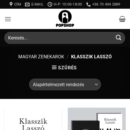
Skip
CÍM
E-MAIL
H-P: 10:00-18:00
+36 70 434 2889
to
content
Keresés
a
következőre:
MAGYAR ZENEKAROK
/
KLASSZIK LASSZÓ
SZŰRÉS