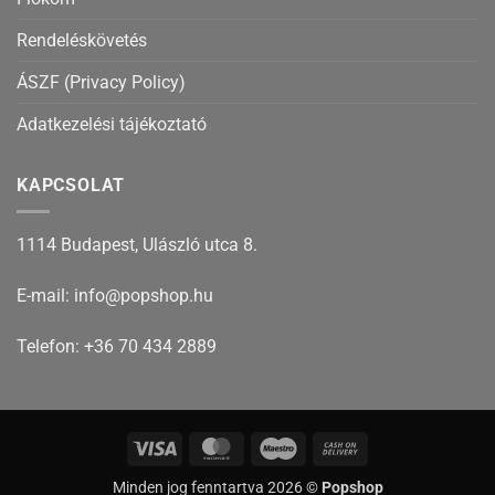
Rendeléskövetés
ÁSZF (Privacy Policy)
Adatkezelési tájékoztató
KAPCSOLAT
1114 Budapest, Ulászló utca 8.
E-mail: info@popshop.hu
Telefon: +36 70 434 2889
Visa
MasterCard
Maestro
Cash
On
Minden jog fenntartva 2026 ©
Popshop