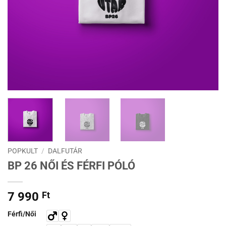
POPKULT
/
DALFUTÁR
BP 26 NŐI ÉS FÉRFI PÓLÓ
7 990
Ft
Férfi/Női