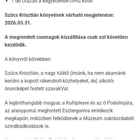
1 db Utazás a kegyetlenbe című kötet
Szűcs Krisztián könyvének várható megjelenése:
2026.03.31.
A megrendelt csomagok kiszállítása csak ezt követően
kezdődik.
A könyvről bővebben:
Szűcs Krisztián, a nagy túlélő (írnánk, ha nem akarnánk
kerülni a kopott rákendroll-közhelyeket, de) alkotói
önarcképet festett szavakVal.
A legbrithangúbb magyar, a Kultiplexre és az ő Podolinjára,
az aranyporral meghintett Esztergomra emlékezik
megkapón, miközben felködlenek a Múzeum cukrászdabéli
szindbádkodások is.