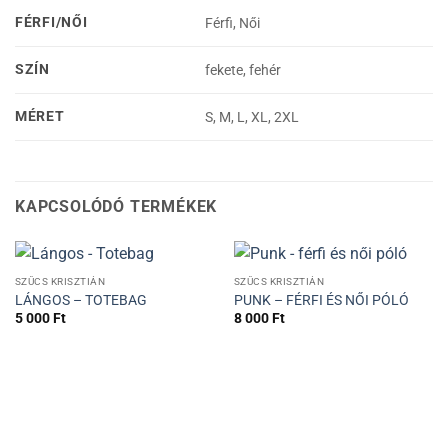
FÉRFI/NŐI
Férfi, Női
SZÍN
fekete, fehér
MÉRET
S, M, L, XL, 2XL
KAPCSOLÓDÓ TERMÉKEK
SZŰCS KRISZTIÁN
SZŰCS KRISZTIÁN
LÁNGOS – TOTEBAG
PUNK – FÉRFI ÉS NŐI PÓLÓ
5 000
Ft
8 000
Ft