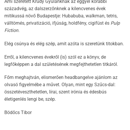
Ami szeretett Krúdy Gyulánknak az eggyel korábbi
századvég, az dalszerzőnknek a kilencvenes évek
mitikussá növő Budapestje: Hubabuba, walkman, tetris,
válltömés, privatizáció, ifjúság, holdfény, cigifüst és
Pulp
Fiction.
Elég csúnya és elég szép, amit azóta is szeretünk titokban.
Erről, a kilencvenes évekről (is) szól ez a könyv, de
legfőképpen a dal születésének megfejthetetlen titkáról.
Főm meghajtván, elismerően headbangelve ajánlom az
olvasó figyelmébe a művet. Olyan, mint egy Szűcs-dal:
összetéveszthetetlen, lírai, szent irónia és édesbús
életigenlés lengi be, szép.
Bödőcs Tibor