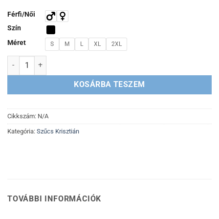
Férfi/Női
Szín
Méret
S
M
L
XL
2XL
Krézi Srác + Utazás a kegyetlenbe csomag mennyiség
KOSÁRBA TESZEM
Cikkszám:
N/A
Kategória:
Szűcs Krisztián
TOVÁBBI INFORMÁCIÓK