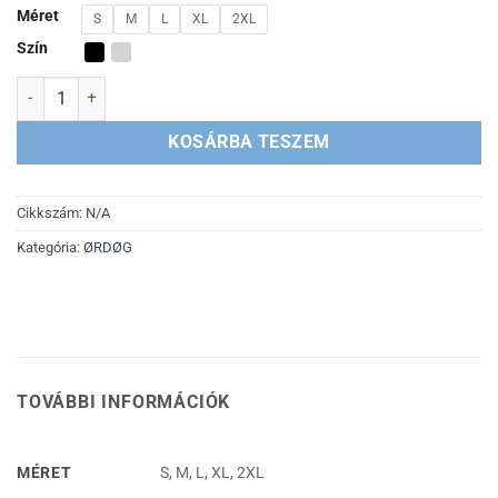
Méret
S
M
L
XL
2XL
Szín
ØRDØG - TRÓN KAPUCNIS PULÓVER mennyiség
KOSÁRBA TESZEM
Cikkszám:
N/A
Kategória:
ØRDØG
TOVÁBBI INFORMÁCIÓK
MÉRET
S, M, L, XL, 2XL