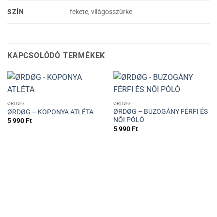
SZÍN
fekete, világosszürke
KAPCSOLÓDÓ TERMÉKEK
ØRDØG
ØRDØG
ØRDØG – BUZOGÁNY FÉRFI ÉS
ØRDØG – KOPONYA ATLÉTA
NŐI PÓLÓ
5 990
Ft
5 990
Ft