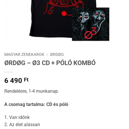
MAGYAR ZENEKAROK
/
ØRDØG
ØRDØG – Ø3 CD + PÓLÓ KOMBÓ
6 490
Ft
Rendelésre, 1-4 munkanap.
A csomag tartalma: CD és póló
1. Van időnk
2. Az élet alássan