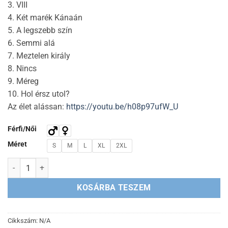
3. VIII
4. Két marék Kánaán
5. A legszebb szín
6. Semmi alá
7. Meztelen király
8. Nincs
9. Méreg
10. Hol érsz utol?
Az élet alássan:
https://youtu.be/h08p97ufW_U
Férfi/Női
Méret
S
M
L
XL
2XL
ØRDØG - Ø3 CD + póló kombó mennyiség
KOSÁRBA TESZEM
Cikkszám:
N/A