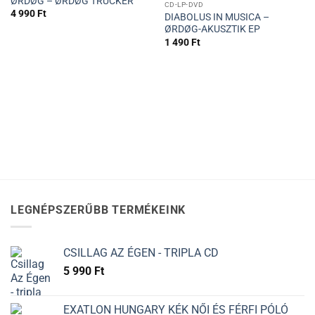
ØRDØG – ØRDØG TRUCKER
CD-LP-DVD
4 990
Ft
DIABOLUS IN MUSICA –
ØRDØG-AKUSZTIK EP
1 490
Ft
LEGNÉPSZERŰBB TERMÉKEINK
CSILLAG AZ ÉGEN - TRIPLA CD
5 990
Ft
EXATLON HUNGARY KÉK NŐI ÉS FÉRFI PÓLÓ