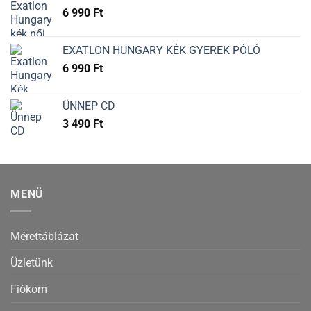
6 990
Ft
EXATLON HUNGARY KÉK GYEREK PÓLÓ
6 990
Ft
ÜNNEP CD
3 490
Ft
MENÜ
Mérettáblázat
Üzletünk
Fiókom