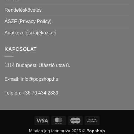
Rendeléskövetés
ÁSZF (Privacy Policy)
Adatkezelési tájékoztató
KAPCSOLAT
1114 Budapest, Ulászló utca 8.
E-mail: info@popshop.hu
Telefon: +36 70 434 2889
Visa
MasterCard
Maestro
Cash
On
Minden jog fenntartva 2026 ©
Popshop
Delivery