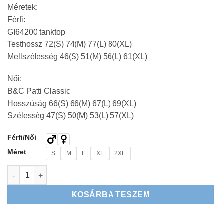
Méretek:
Férfi:
GI64200 tanktop
Testhossz 72(S) 74(M) 77(L) 80(XL)
Mellszélesség 46(S) 51(M) 56(L) 61(XL)
Női:
B&C Patti Classic
Hosszúság 66(S) 66(M) 67(L) 69(XL)
Szélesség 47(S) 50(M) 53(L) 57(XL)
Férfi/Női
Méret
S
M
L
XL
2XL
ØRDØG - KOPONYA ATLÉTA mennyiség
KOSÁRBA TESZEM