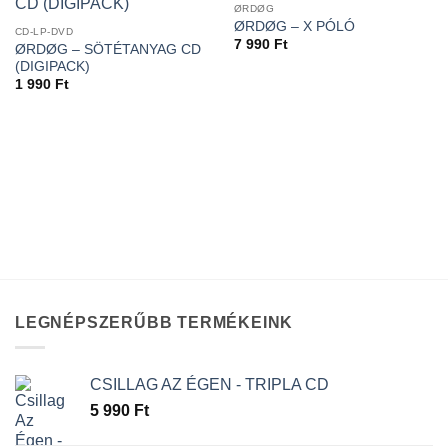
ØRDØG
ØRDØG – X PÓLÓ
CD-LP-DVD
7 990
Ft
ØRDØG – SÖTÉTANYAG CD
(DIGIPACK)
1 990
Ft
LEGNÉPSZERŰBB TERMÉKEINK
CSILLAG AZ ÉGEN - TRIPLA CD
5 990
Ft