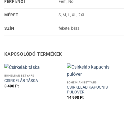
FÉRFI/NŐI
Férfi, Női
MÉRET
S, M, L, XL, 2XL
SZÍN
fekete, bézs
KAPCSOLÓDÓ TERMÉKEK
BOHEMIAN BETYARS
CSIRKELÁB TÁSKA
BOHEMIAN BETYARS
3 490
Ft
CSIRKELÁB KAPUCNIS
PULÓVER
14 990
Ft