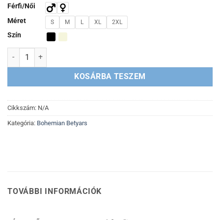
Férfi/Női
Méret
S
M
L
XL
2XL
Szín
Kakas póló mennyiség
KOSÁRBA TESZEM
Cikkszám:
N/A
Kategória:
Bohemian Betyars
TOVÁBBI INFORMÁCIÓK