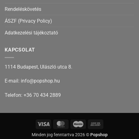
Rendeléskövetés
ÁSZF (Privacy Policy)
Adatkezelési tájékoztató
KAPCSOLAT
1114 Budapest, Ulászló utca 8.
E-mail: info@popshop.hu
Telefon: +36 70 434 2889
Visa
MasterCard
Maestro
Cash
On
Minden jog fenntartva 2026 ©
Popshop
Delivery