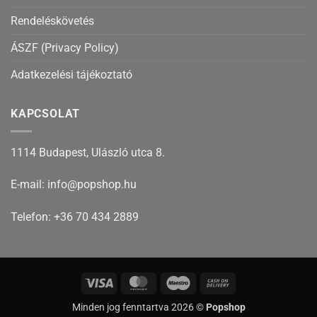
Rendeléskövetés
ÁSZF (Privacy Policy)
Adatkezelési tájékoztató
KAPCSOLAT
1114 Budapest, Ulászló utca 8.
E-mail: info@popshop.hu
Telefon: +36 70 434 2889
Visa
MasterCard
Maestro
Cash
On
Minden jog fenntartva 2026 ©
Popshop
Delivery