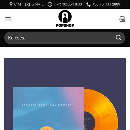
Skip
CÍM
E-MAIL
H-P: 10:00-18:00
+36 70 434 2889
to
content
Keresés
a
következőre: