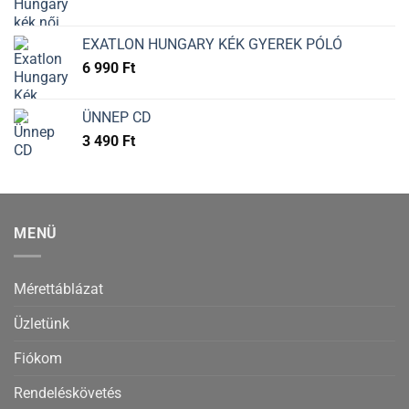
EXATLON HUNGARY KÉK GYEREK PÓLÓ
6 990
Ft
ÜNNEP CD
3 490
Ft
MENÜ
Mérettáblázat
Üzletünk
Fiókom
Rendeléskövetés