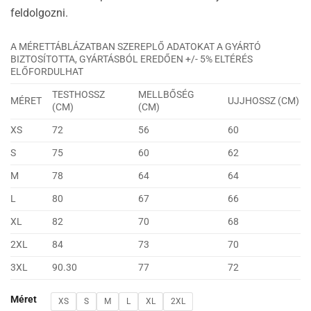
feldolgozni.
A MÉRETTÁBLÁZATBAN SZEREPLŐ ADATOKAT A GYÁRTÓ
BIZTOSÍTOTTA, GYÁRTÁSBÓL EREDŐEN +/- 5% ELTÉRÉS
ELŐFORDULHAT
TESTHOSSZ
MELLBŐSÉG
MÉRET
UJJHOSSZ (CM)
(CM)
(CM)
XS
72
56
60
S
75
60
62
M
78
64
64
L
80
67
66
XL
82
70
68
2XL
84
73
70
3XL
90.30
77
72
Méret
XS
S
M
L
XL
2XL