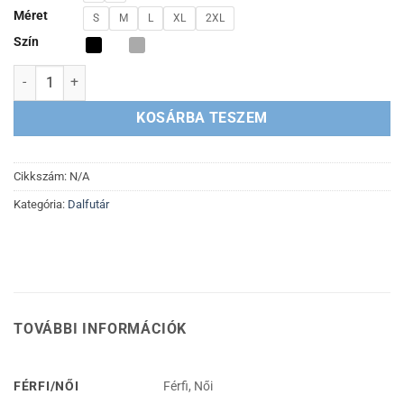
Méret
S
M
L
XL
2XL
Szín
DALFUTÁR 2024 NŐI - FÉRFI PÓLÓ mennyiség
KOSÁRBA TESZEM
Cikkszám:
N/A
Kategória:
Dalfutár
TOVÁBBI INFORMÁCIÓK
FÉRFI/NŐI
Férfi, Női