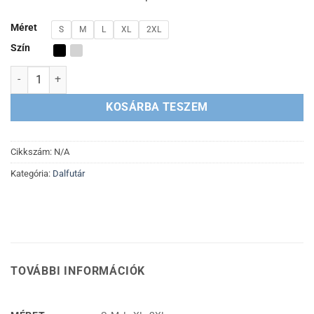
Méret
S
M
L
XL
2XL
Szín
Dalfutár 2022 póló mennyiség
KOSÁRBA TESZEM
Cikkszám:
N/A
Kategória:
Dalfutár
TOVÁBBI INFORMÁCIÓK