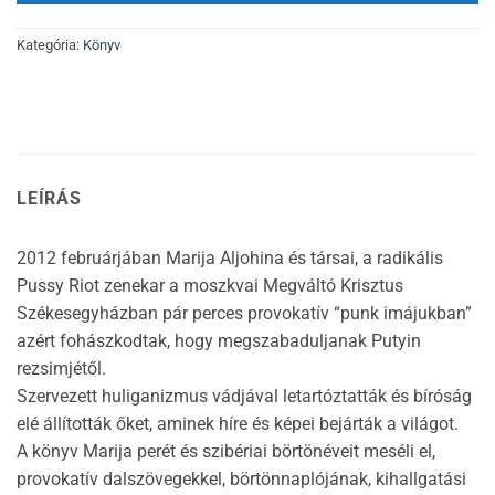
Kategória:
Könyv
LEÍRÁS
2012 februárjában Marija Aljohina és társai, a radikális
Pussy Riot zenekar a moszkvai Megváltó Krisztus
Székesegyházban pár perces provokatív “punk imájukban”
azért fohászkodtak, hogy megszabaduljanak Putyin
rezsimjétől.
Szervezett huliganizmus vádjával letartóztatták és bíróság
elé állították őket, aminek híre és képei bejárták a világot.
A könyv Marija perét és szibériai börtönéveit meséli el,
provokatív dalszövegekkel, börtönnaplójának, kihallgatási