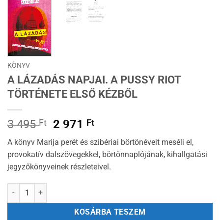
KÖNYV
A LÁZADÁS NAPJAI. A PUSSY RIOT
TÖRTÉNETE ELSŐ KÉZBŐL
Original
Current
3 495
Ft
2 971
Ft
price
price
A könyv Marija perét és szibériai börtönéveit meséli el,
was:
is:
provokatív dalszövegekkel, börtönnaplójának, kihallgatási
3
2
jegyzőkönyveinek részleteivel.
495 Ft.
971 Ft.
A lázadás napjai. A Pussy Riot története első kézből mennyiség
KOSÁRBA TESZEM