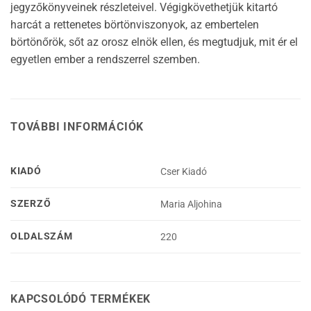
jegyzőkönyveinek részleteivel. Végigkövethetjük kitartó
harcát a rettenetes börtönviszonyok, az embertelen
börtönőrök, sőt az orosz elnök ellen, és megtudjuk, mit ér el
egyetlen ember a rendszerrel szemben.
TOVÁBBI INFORMÁCIÓK
KIADÓ
Cser Kiadó
SZERZŐ
Maria Aljohina
OLDALSZÁM
220
KAPCSOLÓDÓ TERMÉKEK