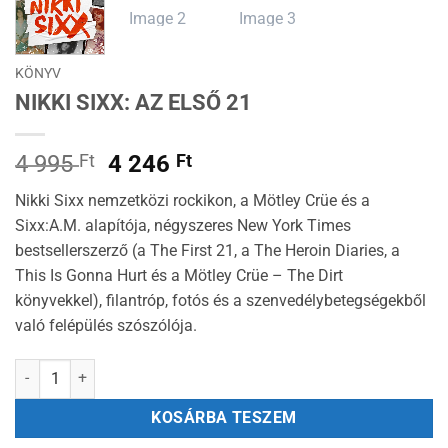
KÖNYV
NIKKI SIXX: AZ ELSŐ 21
Original
Current
4 995
Ft
4 246
Ft
price
price
Nikki Sixx nemzetközi rockikon, a Mötley Crüe és a
was:
is:
Sixx:A.M. alapítója, négyszeres New York Times
4
4
bestsellerszerző (a The First 21, a The Heroin Diaries, a
995 Ft.
246 Ft.
This Is Gonna Hurt és a Mötley Crüe – The Dirt
könyvekkel), filantróp, fotós és a szenvedélybetegségekből
való felépülés szószólója.
Nikki Sixx: Az első 21 mennyiség
KOSÁRBA TESZEM