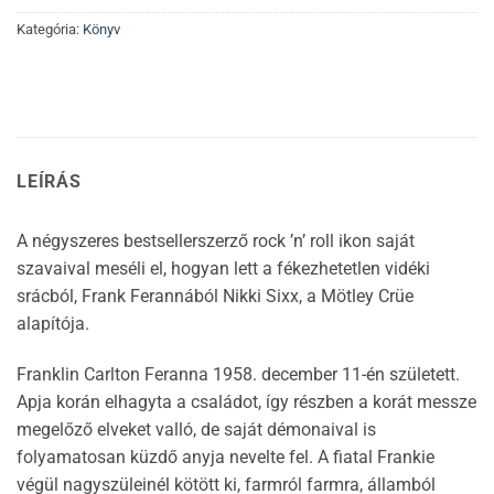
Kategória:
Könyv
LEÍRÁS
A négyszeres bestsellerszerző rock ’n’ roll ikon saját
szavaival meséli el, hogyan lett a fékezhetetlen vidéki
srácból, Frank Ferannából Nikki Sixx, a Mötley Crüe
alapítója.
Franklin Carlton Feranna 1958. december 11-én született.
Apja korán elhagyta a családot, így részben a korát messze
megelőző elveket valló, de saját démonaival is
folyamatosan küzdő anyja nevelte fel. A fiatal Frankie
végül nagyszüleinél kötött ki, farmról farmra, államból