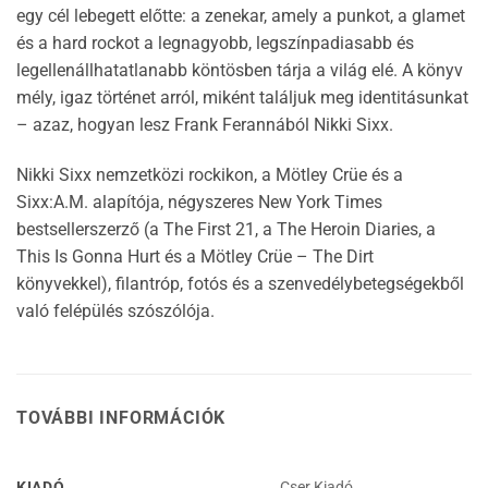
egy cél lebegett előtte: a zenekar, amely a punkot, a glamet
és a hard rockot a legnagyobb, legszínpadiasabb és
legellenállhatatlanabb köntösben tárja a világ elé. A könyv
mély, igaz történet arról, miként találjuk meg identitásunkat
– azaz, hogyan lesz Frank Ferannából Nikki Sixx.
Nikki Sixx nemzetközi rockikon, a Mötley Crüe és a
Sixx:A.M. alapítója, négyszeres New York Times
bestsellerszerző (a The First 21, a The Heroin Diaries, a
This Is Gonna Hurt és a Mötley Crüe – The Dirt
könyvekkel), filantróp, fotós és a szenvedélybetegségekből
való felépülés szószólója.
TOVÁBBI INFORMÁCIÓK
KIADÓ
Cser Kiadó