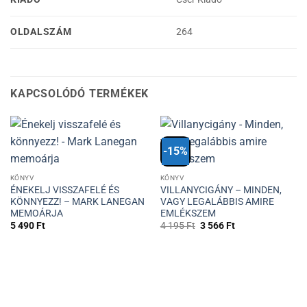
OLDALSZÁM
264
KAPCSOLÓDÓ TERMÉKEK
-15%
KÖNYV
KÖNYV
ÉNEKELJ VISSZAFELÉ ÉS
VILLANYCIGÁNY – MINDEN,
KÖNNYEZZ! – MARK LANEGAN
VAGY LEGALÁBBIS AMIRE
MEMOÁRJA
EMLÉKSZEM
Original
Current
5 490
Ft
4 195
Ft
3 566
Ft
price
price
was:
is:
4
3
195 Ft.
566 Ft.