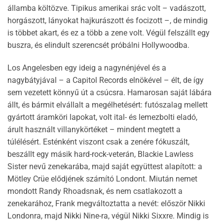
államba költözve. Tipikus amerikai srác volt – vadászott,
horgászott, lányokat hajkurászott és focizott –, de mindig
is többet akart, és ez a több a zene volt. Végül felszállt egy
buszra, és elindult szerencsét próbálni Hollywoodba.
Los Angelesben egy ideig a nagynénjével és a
nagybátyjával – a Capitol Records elnökével – élt, de így
sem vezetett könnyű út a csúcsra. Hamarosan saját lábára
állt, és bármit elvállalt a megélhetésért: futószalag mellett
gyártott áramköri lapokat, volt ital- és lemezbolti eladó,
árult használt villanykörtéket – mindent megtett a
túlélésért. Esténként viszont csak a zenére fókuszált,
beszállt egy másik hard-rock-veterán, Blackie Lawless
Sister nevű zenekarába, majd saját együttest alapított: a
Mötley Crüe elődjének számító Londont. Miután nemet
mondott Randy Rhoadsnak, és nem csatlakozott a
zenekarához, Frank megváltoztatta a nevét: először Nikki
Londonra, majd Nikki Nine-ra, végül Nikki Sixxre. Mindig is