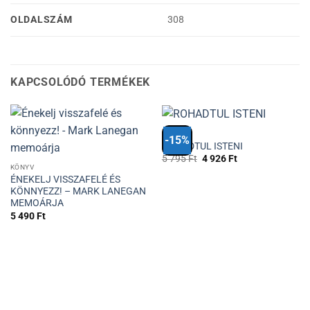
OLDALSZÁM
308
KAPCSOLÓDÓ TERMÉKEK
KÖNYV
-15%
ROHADTUL ISTENI
Original
Current
5 795
Ft
4 926
Ft
price
price
KÖNYV
was:
is:
ÉNEKELJ VISSZAFELÉ ÉS
5
4
KÖNNYEZZ! – MARK LANEGAN
795 Ft.
926 Ft.
MEMOÁRJA
5 490
Ft