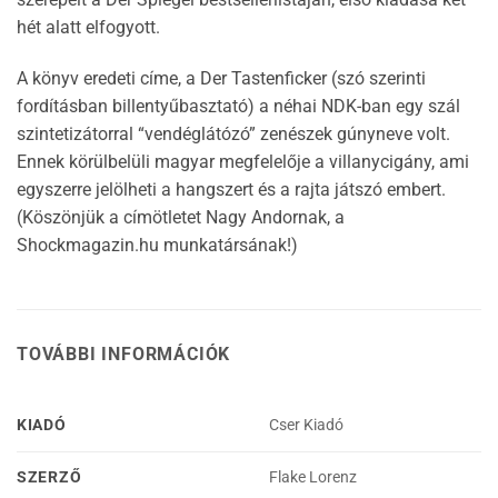
hét alatt elfogyott.
A könyv eredeti címe, a Der Tastenficker (szó szerinti
fordításban billentyűbasztató) a néhai NDK-ban egy szál
szintetizátorral “vendéglátózó” zenészek gúnyneve volt.
Ennek körülbelüli magyar megfelelője a villanycigány, ami
egyszerre jelölheti a hangszert és a rajta játszó embert.
(Köszönjük a címötletet Nagy Andornak, a
Shockmagazin.hu munkatársának!)
TOVÁBBI INFORMÁCIÓK
KIADÓ
Cser Kiadó
SZERZŐ
Flake Lorenz