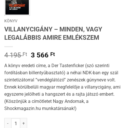
KÖNYV
VILLANYCIGÁNY – MINDEN, VAGY
LEGALÁBBIS AMIRE EMLÉKSZEM
Original
Current
4 195
Ft
3 566
Ft
price
price
A könyv eredeti címe, a Der Tastenficker (szó szerinti
was:
is:
fordításban billentyűbasztató) a néhai NDK-ban egy szál
4
3
szintetizátorral “vendéglátózó” zenészek gúnyneve volt.
195 Ft.
566 Ft.
Ennek körülbelüli magyar megfelelője a villanycigány, ami
egyszerre jelölheti a hangszert és a rajta játszó embert.
(Köszönjük a címötletet Nagy Andornak, a
Shockmagazin.hu munkatársának!)
Villanycigány - Minden, vagy legalábbis amire emlékszem mennyis