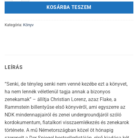
KOSÁRBA TESZEM
Kategória:
Könyv
LEÍRÁS
“Senki, de tényleg senki nem venné kezébe ezt a könyvet,
ha nem lennék véletlenül tagja annak a bizonyos
zenekarnak” – állítja Christian Lorenz, azaz Flake, a
Rammstein billentyűse első könyvéről, ami egyszerre az
NDK mindennapjairól és zenei undergroundjáról szóló
kordokumentum, fiatalkori visszaemlékezés és zenekarok
története. A mű Németországban közel öt hónapig
szerepelt a Der Spiegel bestsellerlistáján, első kiadása két