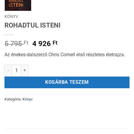
KÖNYV
ROHADTUL ISTENI
Original
Current
5 795
Ft
4 926
Ft
price
price
Az énekes-dalszerző Chris Cornell első részletes életrajza.
was:
is:
5
4
ROHADTUL ISTENI mennyiség
795 Ft.
926 Ft.
KOSÁRBA TESZEM
Kategória:
Könyv