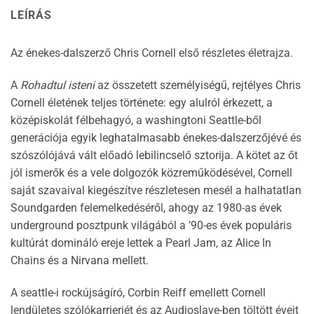
LEÍRÁS
Az énekes-dalszerző Chris Cornell első részletes életrajza.
A
Rohadtul isteni
az összetett személyiségű, rejtélyes Chris
Cornell életének teljes története: egy alulról érkezett, a
középiskolát félbehagyó, a washingtoni Seattle-ből
generációja egyik leghatalmasabb énekes-dalszerzőjévé és
szószólójává vált előadó lebilincselő sztorija. A kötet az őt
jól ismerők és a vele dolgozók közreműködésével, Cornell
saját szavaival kiegészítve részletesen mesél a halhatatlan
Soundgarden felemelkedéséről, ahogy az 1980-as évek
underground posztpunk világából a ’90-es évek populáris
kultúrát domináló ereje lettek a Pearl Jam, az Alice In
Chains és a Nirvana mellett.
A seattle-i rockújságíró, Corbin Reiff emellett Cornell
lendületes szólókarrierjét és az Audioslave-ben töltött éveit