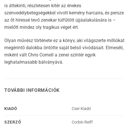
is áttekinti, részletesen kitér az énekes
szenvedélybetegségekkel vívott kemény harcaira, és persze
az őt híressé tevő zenekar túlfűtött újjáalakulására is –
mielőtt mindez oly tragikus véget ért.
Olyan művész története ez a könyv, aki világszerte milliókat
megérintő dalokba öntötte saját belső vívódásait. Elmeséli,
miként vált Chris Cornell a zenei színtér egyik
leghatalmasabb bálványává.
TOVÁBBI INFORMÁCIÓK
KIADÓ
Cser Kiadó
SZERZŐ
Corbin Reiff