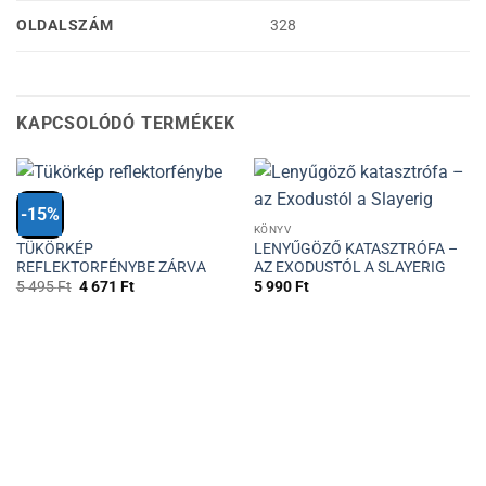
OLDALSZÁM
328
KAPCSOLÓDÓ TERMÉKEK
-15%
KÖNYV
KÖNYV
TÜKÖRKÉP
LENYŰGÖZŐ KATASZTRÓFA –
REFLEKTORFÉNYBE ZÁRVA
AZ EXODUSTÓL A SLAYERIG
Original
Current
5 495
Ft
4 671
Ft
5 990
Ft
price
price
was:
is:
5
4
495 Ft.
671 Ft.