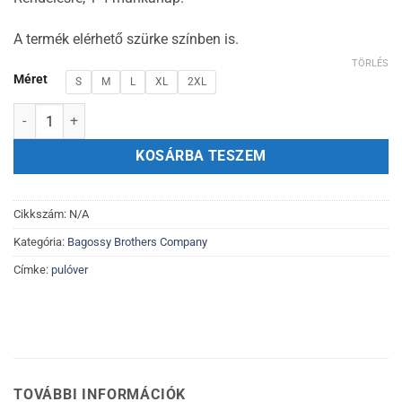
A termék elérhető szürke színben is.
TÖRLÉS
Méret
S
M
L
XL
2XL
Farkas fekete kapucnis cipzáros pulóver mennyiség
KOSÁRBA TESZEM
Cikkszám:
N/A
Kategória:
Bagossy Brothers Company
Címke:
pulóver
TOVÁBBI INFORMÁCIÓK