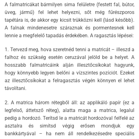
A falmatricákat bármilyen sima felületre (festett fal, bútor,
üveg, jármű) fel lehet helyezni, sőt még fűrészporos
tapétára is, de akkor egy kicsit trükközni kell (lásd később).
A falnak mindenesetre száraznak és pormentesnek kell
lennie a megfelelő tapadás érdekében. A ragasztás lépései:
1. Tervezd meg, hova szeretnéd tenni a matricát – illeszd a
falhoz és szükség esetén ceruzával jelöld be a helyet. A
hosszabb falmatricáink alján illesztőcsíkokat hagyunk,
hogy könnyebb legyen belőni a vízszintes pozíciót. Ezeket
az illesztőcsíkokat a felragasztás végén könnyen el lehet
távolítani.
2. A matrica három rétegből áll: az applikáló papír (ez a
legfelső, áttetsző réteg), alatta maga a matrica, legalul
pedig a hordozó. Terítsd le a matricát hordozóval felfelé az
asztalra és simítsd végig erősen mondjuk egy
bankkártyával – ha nem áll rendelkezésedre speciális