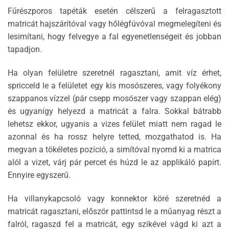
Fűrészporos tapéták esetén célszerű a felragasztott
matricát hajszárítóval vagy hőlégfúvóval megmelegíteni és
lesimítani, hogy felvegye a fal egyenetlenségeit és jobban
tapadjon.
Ha olyan felületre szeretnél ragasztani, amit víz érhet,
spricceld le a felületet egy kis mosószeres, vagy folyékony
szappanos vízzel (pár csepp mosószer vagy szappan elég)
és ugyanígy helyezd a matricát a falra. Sokkal bátrabb
lehetsz ekkor, ugyanis a vizes felület miatt nem ragad le
azonnal és ha rossz helyre tetted, mozgathatod is. Ha
megvan a tökéletes pozíció, a simítóval nyomd ki a matrica
alól a vizet, várj pár percet és húzd le az applikáló papírt.
Ennyire egyszerű.
Ha villanykapcsoló vagy konnektor köré szeretnéd a
matricát ragasztani, először pattintsd le a műanyag részt a
falról, ragaszd fel a matricát, egy szikével vágd ki azt a