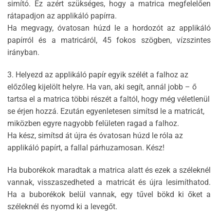
simító. Ez azért szükséges, hogy a matrica megfelelően
rátapadjon az applikáló papírra.
Ha megvagy, óvatosan húzd le a hordozót az applikáló
papírról és a matricáról, 45 fokos szögben, vízszintes
irányban.
3. Helyezd az applikáló papír egyik szélét a falhoz az
előzőleg kijelölt helyre. Ha van, aki segít, annál jobb – ő
tartsa el a matrica többi részét a faltól, hogy még véletlenül
se érjen hozzá. Ezután egyenletesen simítsd le a matricát,
miközben egyre nagyobb felületen ragad a falhoz.
Ha kész, simítsd át újra és óvatosan húzd le róla az
applikáló papírt, a fallal párhuzamosan. Kész!
Ha buborékok maradtak a matrica alatt és ezek a széleknél
vannak, visszaszedheted a matricát és újra lesimíthatod.
Ha a buborékok belül vannak, egy tűvel bökd ki őket a
széleknél és nyomd ki a levegőt.