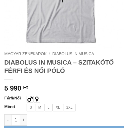
MAGYAR ZENEKAROK
/
DIABOLUS IN MUSICA
DIABOLUS IN MUSICA – SZITAKÖTŐ
FÉRFI ÉS NŐI PÓLÓ
5 990
Ft
Férfi/Női
Méret
S
M
L
XL
2XL
DIABOLUS IN MUSICA - SZITAKÖTŐ FÉRFI ÉS NŐI PÓLÓ menny