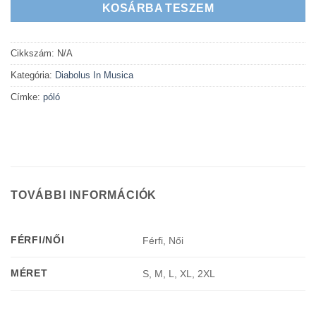
KOSÁRBA TESZEM
Cikkszám:
N/A
Kategória:
Diabolus In Musica
Címke:
póló
TOVÁBBI INFORMÁCIÓK
FÉRFI/NŐI
Férfi, Női
MÉRET
S, M, L, XL, 2XL