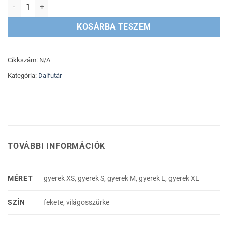
DALFUTÁR 2022 GYEREKPÓLÓ mennyiség
KOSÁRBA TESZEM
Cikkszám:
N/A
Kategória:
Dalfutár
TOVÁBBI INFORMÁCIÓK
MÉRET
gyerek XS, gyerek S, gyerek M, gyerek L, gyerek XL
SZÍN
fekete, világosszürke