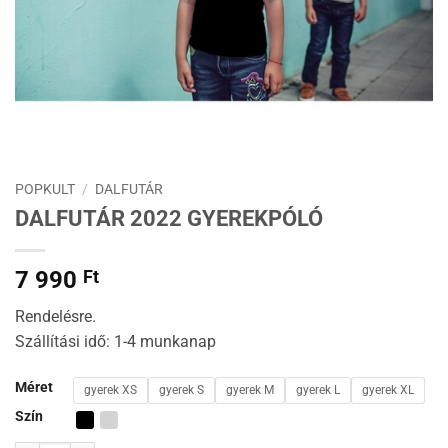
POPKULT
/
DALFUTÁR
DALFUTÁR 2022 GYEREKPÓLÓ
7 990
Ft
Rendelésre.
Szállítási idő: 1-4 munkanap
Méret
gyerek XS
gyerek S
gyerek M
gyerek L
gyerek XL
Szín