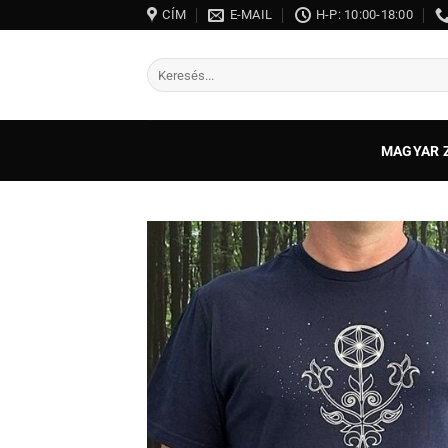
Skip
CÍM
E-MAIL
H-P: 10:00-18:00
to
content
Keresés
a
következőre:
MAGYAR 