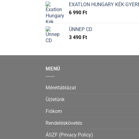
EXATLON HUNGARY KÉK GYER
6 990
Ft
ÜNNEP CD
3 490
Ft
MENÜ
Mérettáblázat
Üzletünk
Fiókom
Rendeléskövetés
ÁSZF (Privacy Policy)