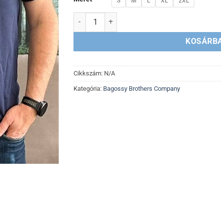
S
M
L
XL
2XL
Csillag az égen - Férfi és női póló mennyiség
KOSÁRB
Cikkszám:
N/A
Kategória:
Bagossy Brothers Company