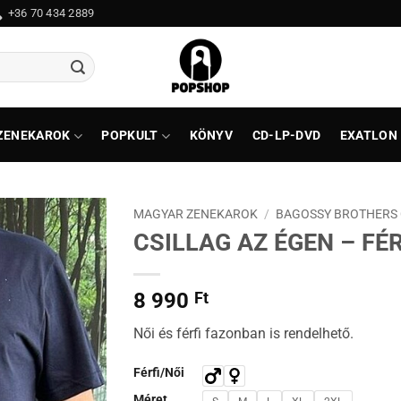
+36 70 434 2889
ZENEKAROK
POPKULT
KÖNYV
CD-LP-DVD
EXATLON
MAGYAR ZENEKAROK
/
BAGOSSY BROTHERS
CSILLAG AZ ÉGEN – FÉR
8 990
Ft
Női és férfi fazonban is rendelhető.
Férfi/Női
Méret