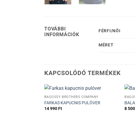
TOVÁBBI
FÉRFI/NŐI
INFORMÁCIÓK
MÉRET
KAPCSOLÓDÓ TERMÉKEK
+
+
BAGOSSY BROTHERS COMPANY
BAGO
FARKAS KAPUCNIS PULÓVER
BALA
14 990
Ft
8 50