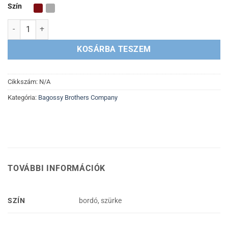
Szín
bgssy Baseball sapka mennyiség
KOSÁRBA TESZEM
Cikkszám:
N/A
Kategória:
Bagossy Brothers Company
TOVÁBBI INFORMÁCIÓK
SZÍN
bordó, szürke